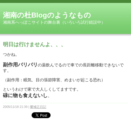
湘南の杜Blogのようなもの
湘南系へっぽこサイトの舞台裏（いろいろ試行錯誤中）
明日は行けませんよ、、、
つかね。
副作用バリバリ
の薬飲んでるので車での長距離移動できないで
す。
（副作用：眠気、目の張節障害、めまいが起こる恐れ）
というわけで家で大人しくしてますです。
碌に物も食えないし
。
2005/11/18 21:39
鬱補正日記