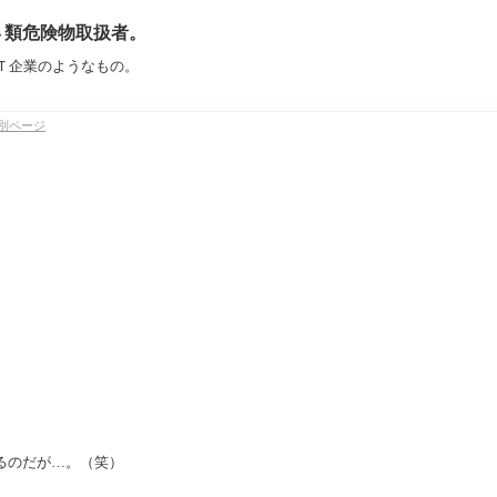
４類危険物取扱者。
Ｔ企業のようなもの。
別ページ
るのだが…。（笑）