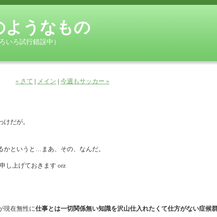
gのようなもの
ろいろ試行錯誤中）
« さて
|
メイン
|
今週もサッカー »
わけだが。
るかというと…まあ、その、なんだ。
申し上げておきます orz
が現在無性に
仕事とは一切関係無い知識を沢山仕入れたくて仕方がない症候