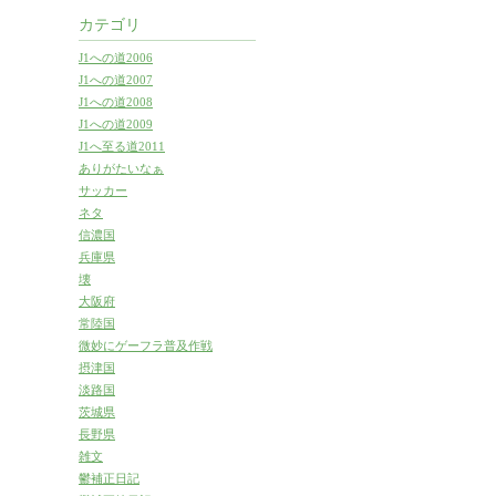
カテゴリ
J1への道2006
J1への道2007
J1への道2008
J1への道2009
J1へ至る道2011
ありがたいなぁ
サッカー
ネタ
信濃国
兵庫県
壊
大阪府
常陸国
微妙にゲーフラ普及作戦
摂津国
淡路国
茨城県
長野県
雑文
鬱補正日記