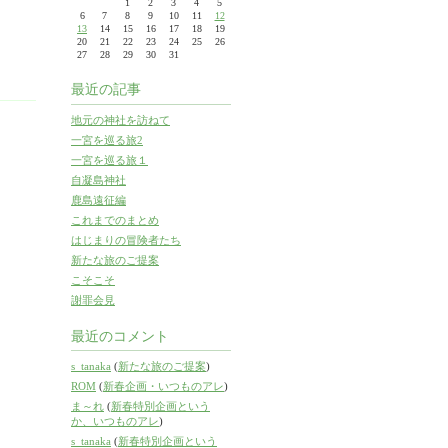
1
2
3
4
5
6
7
8
9
10
11
12
13
14
15
16
17
18
19
20
21
22
23
24
25
26
27
28
29
30
31
最近の記事
地元の神社を訪ねて
一宮を巡る旅2
一宮を巡る旅１
自凝島神社
鹿島遠征編
これまでのまとめ
はじまりの冒険者たち
新たな旅のご提案
こそこそ
謝罪会見
最近のコメント
s_tanaka
(
新たな旅のご提案
)
ROM
(
新春企画・いつものアレ
)
ま～れ
(
新春特別企画という
か、いつものアレ
)
s_tanaka
(
新春特別企画という