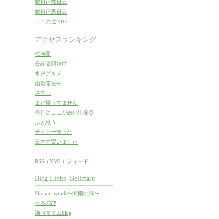
鬱補正株日記
鬱補正馬日記
Ｊ１の道2010
アクセスランキング
桜満開
最終節開始前
水戸グルメ
山形滞在中
さて…
まだ帰ってません
今日はここが旅の出発点
ふと思う
テイツー売った
日本で買いました
RSS（XML）フィード
Blog Links -Bellmare-
Shonan-winds〜湘南の風〜
べるのび
湘南マダムblog