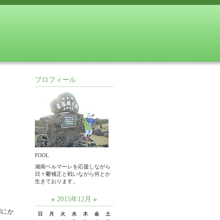
プロフィール
FOOL
湘南ベルマーレを応援しながら
日々鬱補正と戦いながら何とか
生きております。
«
»
2015年12月
群
にか
日
月
火
水
木
金
土