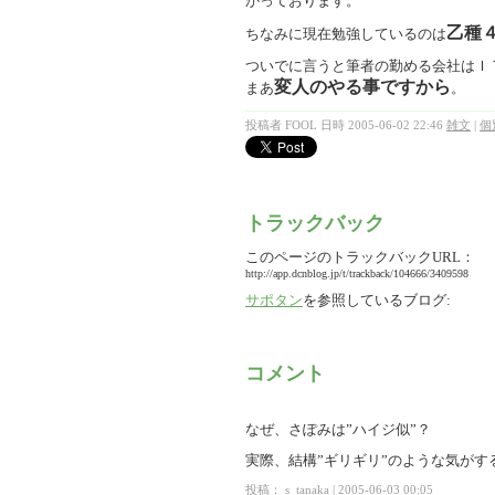
かっております。
乙種
ちなみに現在勉強しているのは
ついでに言うと筆者の勤める会社はＩ
変人のやる事ですから
まあ
。
投稿者 FOOL 日時 2005-06-02 22:46
雑文
|
個
トラックバック
このページのトラックバックURL：
http://app.dcnblog.jp/t/trackback/104666/3409598
サポタン
を参照しているブログ:
コメント
なぜ、さぽみは”ハイジ似”？
実際、結構”ギリギリ”のような気がす
投稿：
s_tanaka
|
2005-06-03 00:05