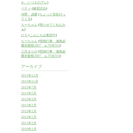
か、いつものアレ
)
ベティ
(
練習試合
)
河野 貞勝
(
ちょっと笠松行っ
てくる
)
ちーちゃん
(
帰らせてくれんか
ぁ
)
ひろ
(
こんにちは東府中
)
ちーちゃん
(
慣例行事 湘南必
勝祈願祭2007 in TOKYO
)
三沢まりの
(
慣例行事 湘南必
勝祈願祭2007 in TOKYO
)
アーカイブ
2015年12月
2015年11月
2015年7月
2015年5月
2015年3月
2015年2月
2013年1月
2012年1月
2011年2月
2010年1月