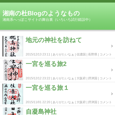
湘南の杜Blogのようなもの
湘南系へっぽこサイトの舞台裏（いろいろ試行錯誤中）
地元の神社を訪ねて
2015/12/13 23:11
ありがたいなぁ
信濃国
長野県
コメント
(0)
一宮を巡る旅2
2015/12/12 23:22
ありがたいなぁ
大阪府
摂津国
コメント
(0)
一宮を巡る旅１
2015/11/01 22:20
ありがたいなぁ
大阪府
摂津国
コメント
(0)
自凝島神社